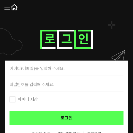
MENU
홈
SE
로
그
인
로
그
인
페
이
지
아이디 저장
로그인