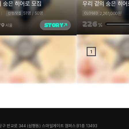
의 숨은 히어로 모집
우리 곁의 숨은 히어
51명 / 50명
2,261,000
원
신청/모집
CLOSED
226
STORY
%
7
서울
1
구 판교로 344 (삼평동) 스마일게이트 캠퍼스 B1층 13493