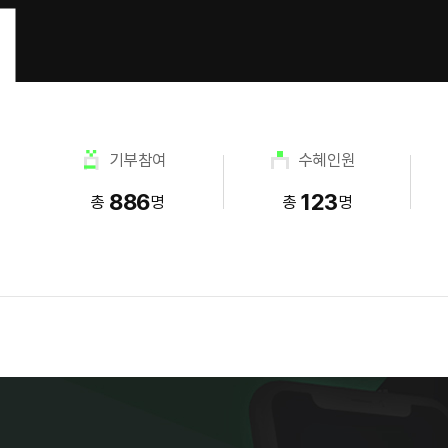
기부참여
수혜인원
886
123
총
명
총
명