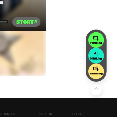
로
STORY
FUNding
HEALing
CREATing
CONNECT
SUPPORT
NOTICE