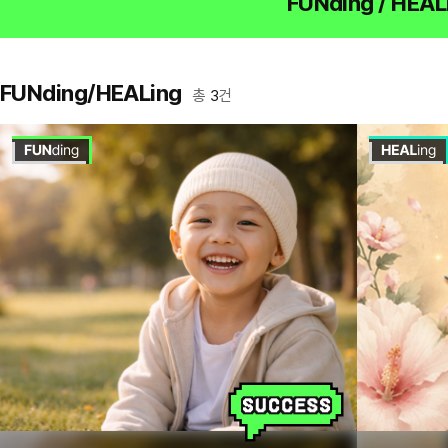
FUNding / HEAL
FUNding/HEALing
총
3
건