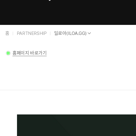
파
일
홈
PARTNERSHIP
일로아(ILOA.GG)
트
로
너
아
십
(ILOA.GG)
요
홈페이지 바로가기
약
정
보
파
트
너
십
상
세
상
정
세
보
정
보