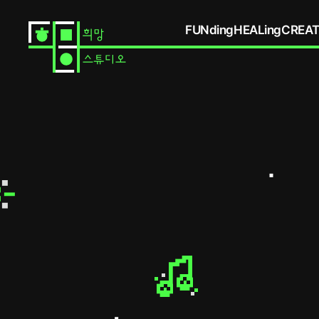
FUNding
HEALing
CREAT
partnership