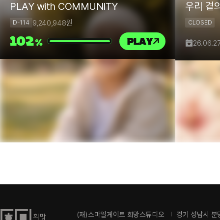
PLAY with COMMUNITY
우리 곁
9,240,948
원
CLOSED
D-114
102
PLAY
%
26.06.2
(재)스마일게이트 희망스튜디오
경기 성남시 분당