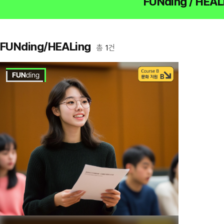
FUNding / HEAL
FUNding/HEALing
총
1
건