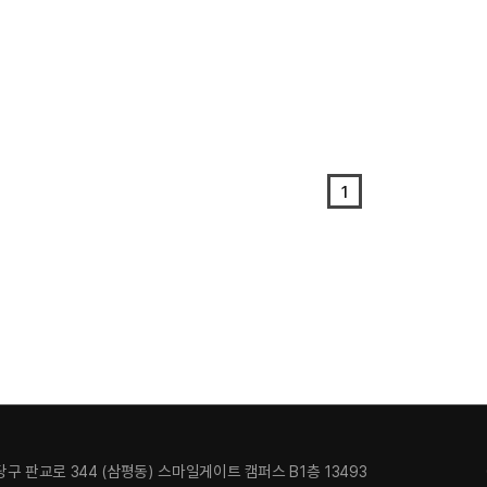
1
구 판교로 344 (삼평동) 스마일게이트 캠퍼스 B1층 13493