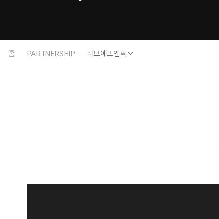
파
러
홈
PARTNERSHIP
러브에프엔씨
트
브
너
에
십
프
요
엔
약
씨
정
보
파
트
너
십
상
세
상
정
세
보
정
보