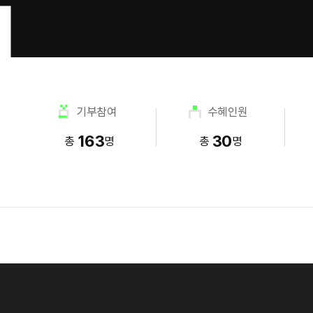
기부참여
수혜인원
163
30
총
명
총
명