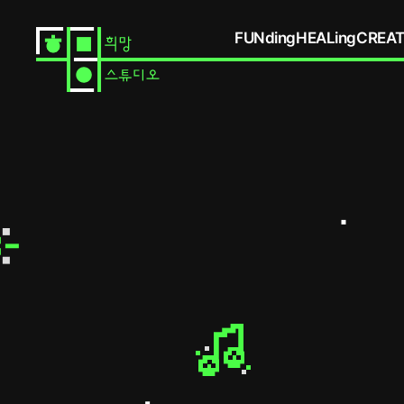
FUNding
HEALing
CREAT
partnership