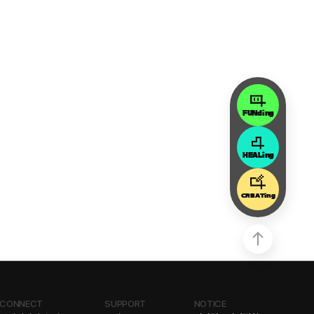
FUNding
HEALing
CREATing
CONNECT
SUPPORT
NOTICE