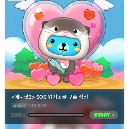
<애니팡3> SOS 위기동물 구출 작전
15,831,000
CLOSED
원
105
STORY
%