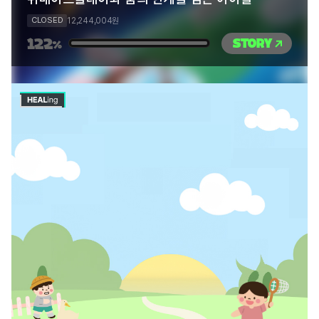
12,244,004
CLOSED
원
122
STORY
%