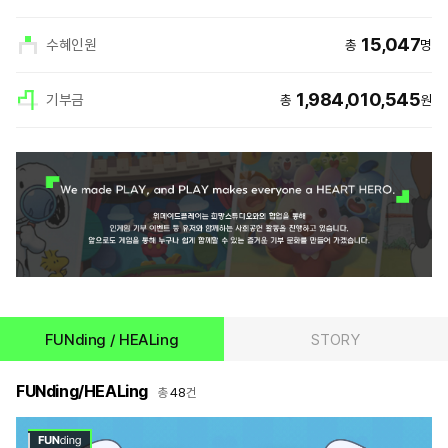
15,047
수혜인원
총
명
1,984,010,545
기부금
총
원
파
상
트
세
너
정
십
보
상
html
세
정
보
FUNding / HEALing
STORY
FUNding/HEALing
48
총
건