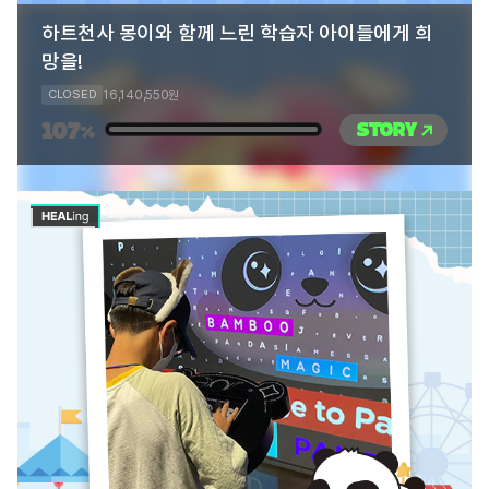
하트천사 몽이와 함께 느린 학습자 아이들에게 희
망을!
16,140,550
CLOSED
원
107
STORY
%