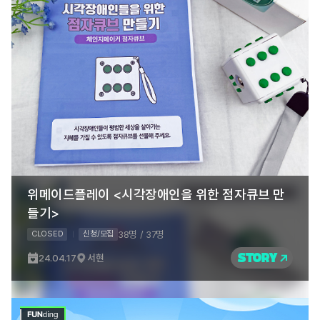
위메이드플레이 <시각장애인을 위한 점자큐브 만
들기>
38명 / 37명
CLOSED
신청/모집
STORY
24.04.17
서현