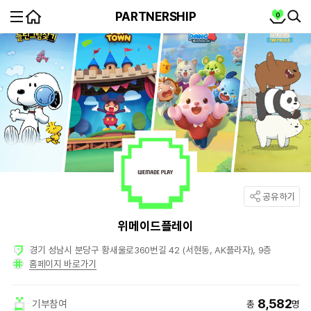
MENU
홈
cart
PARTNERSHIP
0
SEA
SE
partnership
공유하기
파
위메이드플레이
트
너
십
요
경기 성남시 분당구 황새울로360번길 42 (서현동, AK플라자), 9층
약
정
보
홈페이지 바로가기
8,582
기부참여
총
명