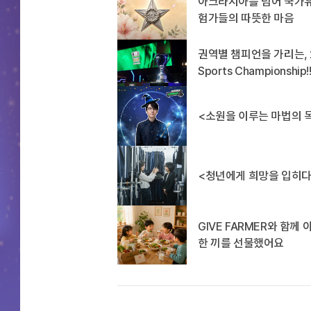
아크라시아를 넘어 국가
험가들의 따뜻한 마음
권역별 챔피언을 가리는, 20
Sports Championship!
<소원을 이루는 마법의 
<청년에게 희망을 입히다!
GIVE FARMER와 함께
한 끼를 선물했어요