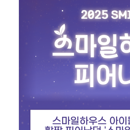
세
내
용