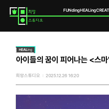
FUNding
HEALing
CREAT
스
토
리
상
세
아이들의 꿈이 피어나는 <스마
희망스튜디오
2025.12.26 16:20
스
토
리
상