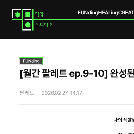
FUNding
HEALing
CREAT
스
토
리
상
세
[월간 팔레트 ep.9-10] 완성
팔레트
2026.02.24 14:17
스
나의 색깔
토
리
상