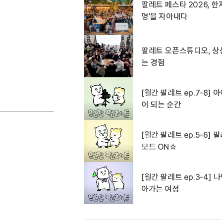
팔레트 페스타 2026, 한
명’을 자아내다
팔레트 오픈스튜디오, 상
는 경험
[월간 팔레트 ep.7-8]
이 되는 순간
[월간 팔레트 ep.5-6]
모드 ON☆
[월간 팔레트 ep.3-4]
아가는 여정