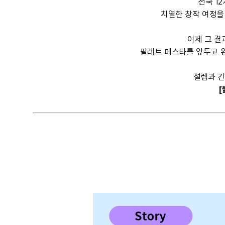
전국 1
세
치열한 창작 여정을
내
용
이제 그 결
팔레트 페스타를 앞두고 
설렘과 긴
[