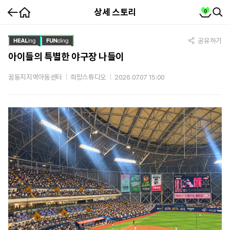
홈
cart
상세 스토리
0
뒤
SEA
SE
로
가
스
토
기
리
상
공유하기
세
아이들의 특별한 야구장 나들이
꿈둥지지역아동센터
희망스튜디오
2026.07.07 15:00
스
토
리
상
세
내
용