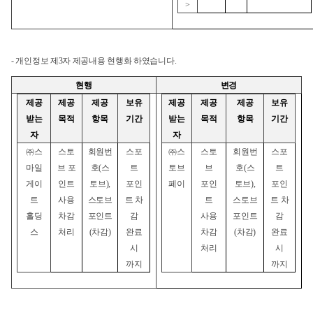
>
-
개인정보 제3자 제공내용 현행화 하였습니다.
현행
변경
제공
제공
제공
보유
제공
제공
제공
보유
받는
목적
항목
기간
받는
목적
항목
기간
자
자
㈜스
스토
회원번
스포
㈜스
스토
회원번
스포
마일
브 포
호(스
트
토브
브
호(스
트
게이
인트
토브),
포인
페이
포인
토브),
포인
트
사용
스토브
트 차
트
스토브
트 차
홀딩
차감
포인트
감
사용
포인트
감
스
처리
(
차감)
완료
차감
(
차감)
완료
시
처리
시
까지
까지