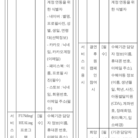
계정 연동을 위
계정 연동을 위
한 식별자
한 식별자
-
네이버 : 별명,
프로필사진, 성
별, 생일, 연령
대(선택정보)
-
카카오 : 닉네
서
결연
[
필
수혜기관 담당
임, 카카오계정
비
후
수]
자 정보(이름,
(이메일)
스
원
휴대폰 번호,
-
페이스북 : 이
이
캠페
이메일 주소),
름, 프로필 사
용
인
수혜아동 정보
진(필수)
시
참여
(이름, 생년월
-
스토브 : 닉네
시
일, 학년, 사진,
임, 회원번호,
아동발달지원
이메일 주소(필
(CDA), 계좌번
수)
호, 장래희망,
서
FUNding/
[
필
수혜기관 담당
취미/특기, 입
비
HEALing
수]
자 정보(이름,
소배경)
스
프로그
휴대폰 번호,
희망
[
필
(
기관 담당자
이
램
이메일 주소),