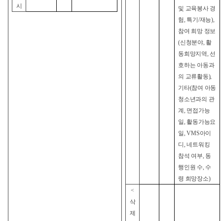
시
및 교육봉사 경
험, 특기/재능),
참여 희망 정보
(신청분야, 활
동희망지역, 선
호하는 아동과
의 교류활동),
기타(참여 아동
청소년과의 관
계, 면접가능
일, 활동가능요
일, VMS아이
디, 네트워킹
참석 여부, 동
행인원 수, 수
령 희망장소)
<
삭
제