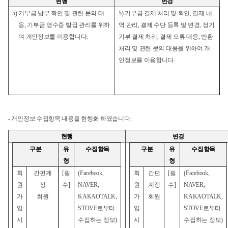
현행
변경
5)
기부금 납부 확인 및 관련 문의 대
5)
기부금 결제 처리 및 확인, 결제 내
응, 기부금 영수증 발급 관리를 위하
역 관리, 결제 수단 등록 및 변경, 정기
여 개인정보를 이용합니다.
기부 결제 처리, 결제 오류 대응, 반환
처리 및 관련 문의 대응을 위하여 개
인정보를 이용합니다.
-
개인정보 수집항목 내용을 현행화 하였습니다.
현행
변경
구분
유
수집항목
구분
유
수집항목
형
형
회
간편계
[
필
(Facebook,
회
간편
[
필
(Facebook,
원
정
수]
NAVER,
원
계정
수]
NAVER,
가
회원
KAKAOTALK,
가
회원
KAKAOTALK,
입
STOVE
로부터
입
STOVE
로부터
시
수집하는 정보)
시
수집하는 정보)