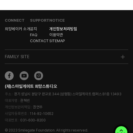
CONNECT
SUPPORT
NOTICE
희망메이커 소개
공지
개인정보처리방침
FAQ
이용약관
CONTACT
SITEMAP
FAMILY SITE
(재)스마일게이트 희망스튜디오
주소 :
경기 성남시 분당구 판교로 344 (삼평동) 스마일게이트 캠퍼스 B1층 13493
대표자명 :
권혁빈
개인정보관리책임 :
권연주
사업자등록번호 :
114-82-10652
대표번호 :
031-600-8200
© 2023 Smilegate Foundation. All rights reserved.