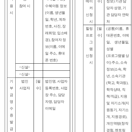
메이
수]
정보) 기관 담
용
참여 시
수혜아동 정보
커
당자 성명, 기
시
(이름, 생년월
신청
관 담당자 연락
일, 학년, 계좌
시
처
번호, 사진, 장
힐링
[
필
(
공통)이름, 휴
래희망, 입소배
프로
수]
대폰번호, 이메
경), 참여자 정
그
일, 생년월일,
보(이름, 이메
램
성별
일 주소, 휴대
신청
(
프로그램별 상
폰 번호)
시
이) 주소, 소속
<
신설>
정보(소속, 학
<
신설>
년, 소속기관
기
법인
[
필
법인명, 사업자
(학교, 학과등),
부
사업자
수]
등록번호, 사업
학적상태, 직
금
장 주소, 담당
책/직급), 지원
영
자명, 담당자
및 자기소개(지
수
이메일
원동기, 자기소
증
개, 지원경로),
발
개인역량(창작
급
경험, 멘토링