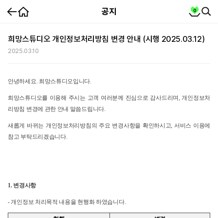
홈
cart
공지
0
뒤
SEA
SE
로
가
공
지
기
상
희망스튜디오 개인정보처리방침 변경 안내 (시행 2025.03.12)
세
2025.03.10
안녕하세요. 희망스튜디오입니다.
희망스튜디오를 이용해 주시는 고객 여러분께 진심으로 감사드리며, 개인정보처
리방침 변경에 관한 안내 말씀드립니다.
새롭게 바뀌는 개인정보처리방침의 주요 변경사항을 확인하시고, 서비스 이용에
참고 부탁드리겠습니다.
1.
변경사항
-
개인정보 처리목적 내용을 현행화 하였습니다.