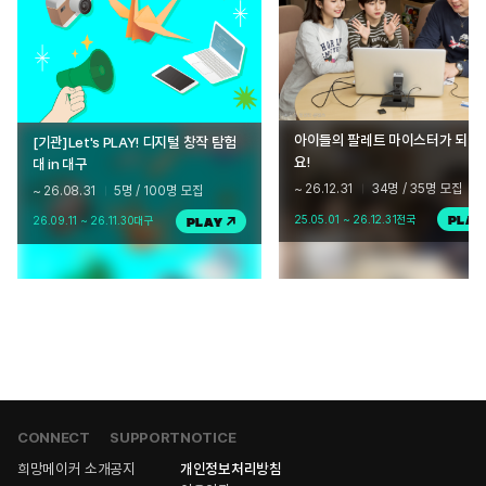
아이들의 팔레트 마이스터가 되어
[기관]Let's PLAY! 디지털 창작 탐험
요!
대 in 대구
~ 26.12.31
34명 / 35명 모집
~ 26.08.31
5명 / 100명 모집
25.05.01 ~ 26.12.31
전국
PLAY
26.09.11 ~ 26.11.30
대구
PLAY
CONNECT
SUPPORT
NOTICE
희망메이커 소개
공지
개인정보처리방침