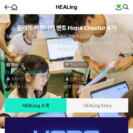
홈
cart
HEALing
0
뒤
SEA
SE
로
가
콘
텐
기
츠
상
세
팔레트 커뮤니티 멘토 Hope Creator 4기
창작 워크숍 진행을 통해 조력자로서 아동청소년과 정서적으로 교류하는
방법을 배우고, 다방면의 문제를 해결해 가는 과정을 통해 창의적 리더로
성장합니다.
활동기간
장소/기관명
23.09.11 ~ 24.02.29
국내 / 스마일게이트 희망스튜디오
모집기간
신청/모집
23.06.26 ~ 23.07.23
30명 / 30명
HEALing 소개
HEALing Story