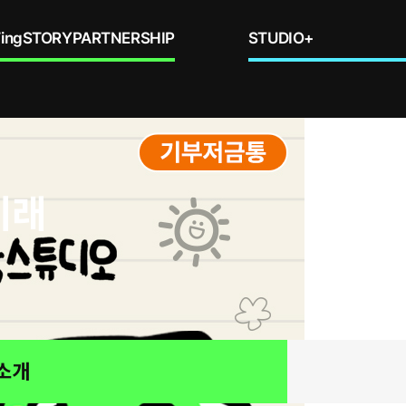
ing
STORY
PARTNERSHIP
STUDIO+
미래
 소개