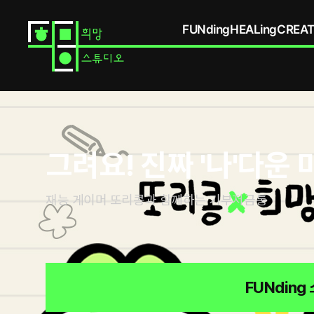
FUNding
HEALing
CREAT
콘
텐
츠
상
세
그려요! 진짜 '나'다운 
재능 게이머 또리콩과 함께하는 기부저금통
FUNding