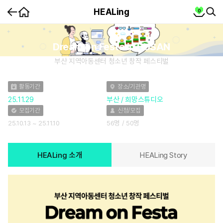
홈
cart
HEALing
0
뒤
SEA
SE
로
가
콘
텐
기
츠
상
세
Dream on Festa in BUSAN
부산 지역아동센터 청소년 창작 페스티벌
활동기간
장소/기관명
25.11.29
부산 / 희망스튜디오
모집기간
신청/모집
25.10.13 ~ 25.11.10
56명 / 50명
HEALing 소개
HEALing Story