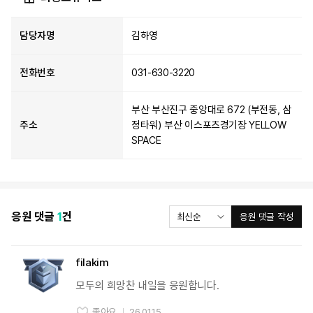
담당자명
김하영
전화번호
031-630-3220
부산 부산진구 중앙대로 672 (부전동, 삼
주소
정타워) 부산 이스포츠경기장 YELLOW
SPACE
응원 댓글
1
건
응원 댓글 작성
filakim
모두의 희망찬 내일을 응원합니다.
좋아요
26.01.15