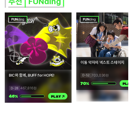
추천
FUNding
이동 약자의 넥스트 스테이지
BIC와 함께, BUFF for HOPE!
703,036
원
D-52
70
%
PLAY
467,816
원
D-28
46
%
PLAY