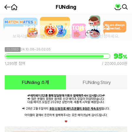
홈
cart
FUNding
0
뒤
SEA
SE
로
가
콘
텐
기
츠
상
세
첫 연결의 시작은 MATCH MATES 2
보육시설 장애아동과의 첫번째 연결, 지금 바로 결연 신청하세요.
24.10.08~26.02.05
CLOSED
95
%
1,295명 참여
25,900,000원
/
27,000,000원
FUNding 소개
FUNding Story
🌱매치메이츠2를 통해 발달장애 아동과 함께해주셔서 감사합니다🌱
📢 많은 분들의 응원과 참여로 신규 메이츠 모집이 마감되었습니다.
다음 메이츠 모집은 2026년 상반기에 새롭게 시작할 예정입니다.
📢 26년 2월 6일까지
후원 신청 완료 메이츠분들의 후원은 계속 유지
됩니다.
아이들의 곁에서 든든하게 함께해주시는 모든 메이츠님께 감사드립니다.
♥