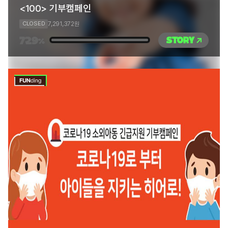
<100> 기부캠페인
7,291,372
CLOSED
원
729
STORY
%