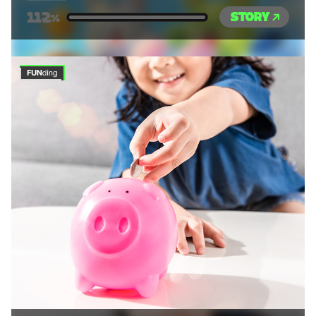
112
STORY
%