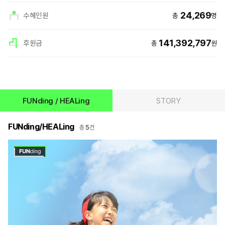
24,269
수혜인원
총
명
141,392,797
후원금
총
원
희
상
망
세
메
정
이
보
커
html
상
세
FUNding / HEALing
STORY
정
보
FUNding/HEALing
5
총
건