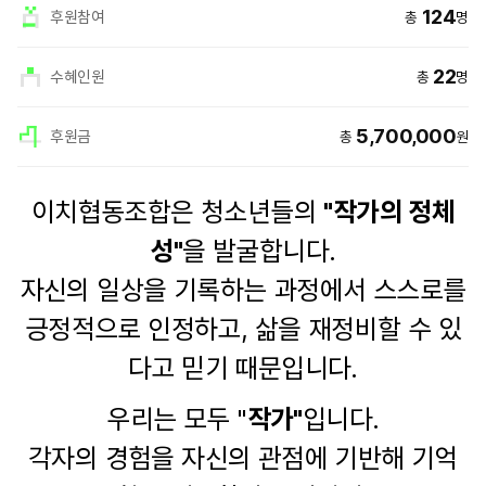
124
후원참여
총
명
22
수혜인원
총
명
5,700,000
후원금
총
원
희
상
이치협동조합은 청소년들의
"작가의 정체
망
세
메
정
이
보
커
html
상
성"
을 발굴합니다.
세
정
보
자신의 일상을 기록하는 과정에서 스스로를
긍정적으로 인정하고, 삶을 재정비할 수 있
다고 믿기 때문입니다.
우리는 모두 "
작가"
입니다.
각자의 경험을 자신의 관점에 기반해 기억