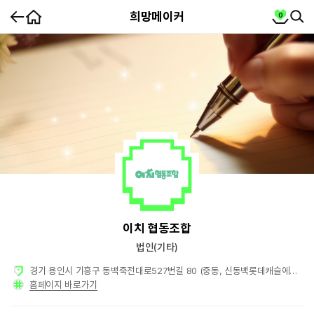
홈
cart
희망메이커
0
뒤
SEA
SE
로
가
partnership
기
희
이치 협동조합
망
메
이
법인(기타)
커
요
약
정
보
경기 용인시 기흥구 동백죽전대로527번길 80 (중동, 신동백롯데캐슬에코1단지), 신동백 롯데캐슬 에코 208동 1001호
홈페이지 바로가기