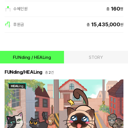
160
수혜인원
총
명
15,435,000
후원금
총
원
희
상
망
세
메
정
이
보
커
html
상
세
FUNding / HEALing
STORY
정
보
FUNding/HEALing
2
총
건