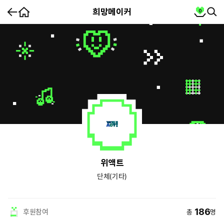
홈
cart
희망메이커
0
뒤
SEA
SE
로
가
partnership
기
희
위액트
망
메
이
단체(기타)
커
요
약
정
보
186
후원참여
총
명