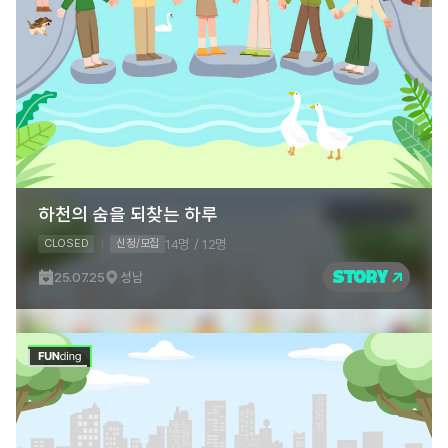
하천의 숨을 되찾는 하루
14명 / 12명
CLOSED
신청/모집
STORY
25.07.25
성남