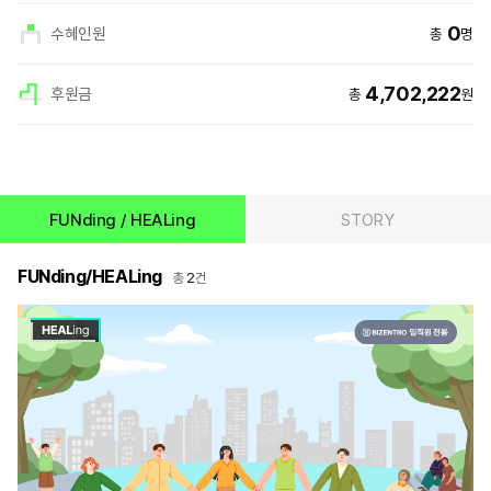
0
수혜인원
총
명
4,702,222
후원금
총
원
희
상
망
세
메
정
이
보
커
html
상
세
FUNding / HEALing
STORY
정
보
FUNding/HEALing
2
총
건