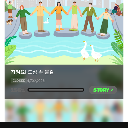
지켜요! 도심 속 물길
4,702,222
CLOSED
원
156
STORY
%