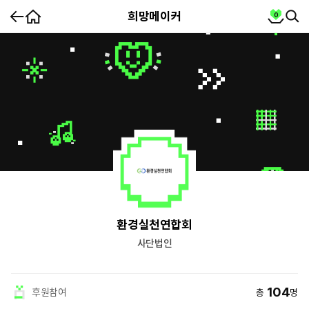
홈
cart
희망메이커
0
뒤
SEA
SE
로
가
partnership
기
희
환경실천연합회
망
메
이
사단법인
커
요
약
정
보
104
후원참여
총
명