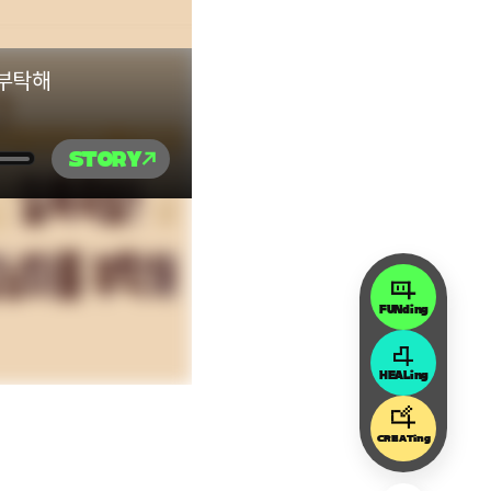
 부탁해
STORY
FUNding
HEALing
CREATing