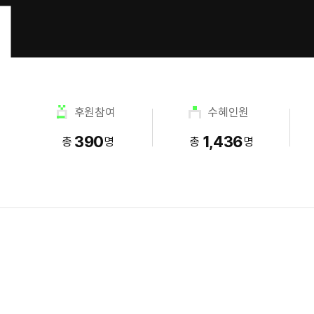
후원참여
수혜인원
390
1,436
총
명
총
명