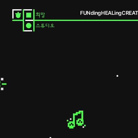
FUNding
HEALing
CREAT
partnership