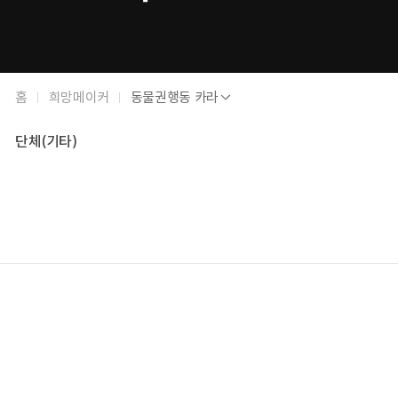
희
동
홈
희망메이커
동물권행동 카라
망
물
메
권
이
단체(기타)
행
커
동
요
카
약
라
정
보
희
망
메
이
커
상
상
세
세
정
정
보
보