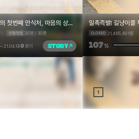
유기동물의 첫번째 안식처, 마음의 상처까지 아물 수 있도록
일촉즉발! 길냥이를
30명 / 30명
21,465,601
원
신청/모집
CLOSED
107
STORY
%
 ~ 21.04.18
경기
1