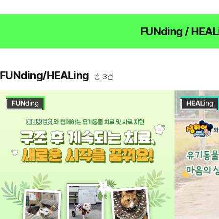
html
FUNding / HEAL
FUNding/HEALing
총
3
건